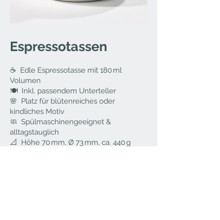
Espressotassen
☕ Edle Espressotasse mit 180 ml
Volumen
🍽️ Inkl. passendem Unterteller
🌸 Platz für blütenreiches oder
kindliches Motiv
🧼 Spülmaschinengeeignet &
alltagstauglich
📐 Höhe 70 mm, Ø 73 mm, ca. 440 g
gesamt