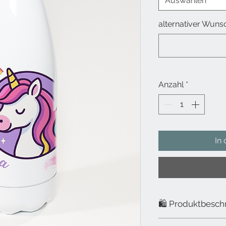
Auswählen
alternativer Wunsc
Anzahl
*
In
🛍️ Produktbesch
Das macht unser