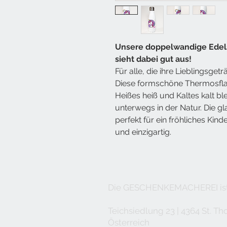
Unsere doppelwandige
Edel
sieht dabei gut aus!
Für alle, die ihre Lieblingsget
Diese formschöne Thermosflas
Heißes heiß und Kaltes kalt bl
unterwegs in der Natur. Die gl
perfekt für ein fröhliches Ki
und einzigartig.
Die GESCHENKEMACHEREI ist 
Teichsiedlung 23 | 4364 St. T
Österreich