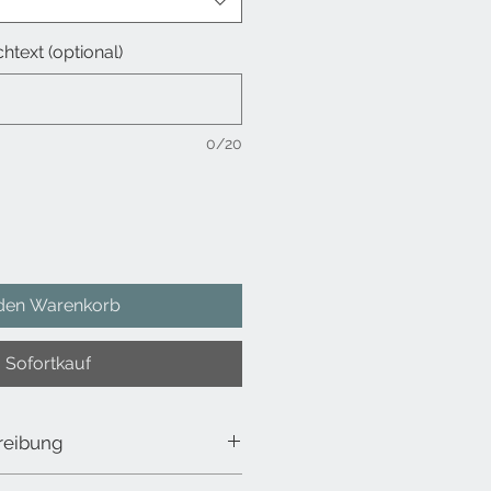
htext (optional)
0/20
 den Warenkorb
Sofortkauf
reibung
e Thermosflasche so