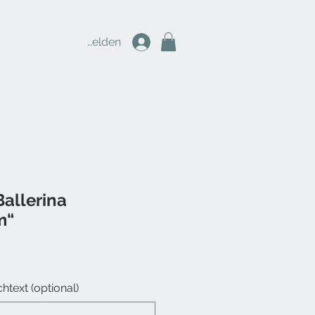
Anmelden
allerina
m“
htext (optional)