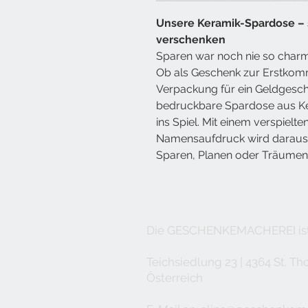
Unsere
Keramik-Spardose
– 
verschenken
Sparen war noch nie so charm
Ob als Geschenk zur Erstkom
Verpackung für ein Geldgesc
bedruckbare Spardose aus Kera
ins Spiel. Mit einem verspielte
Namensaufdruck wird daraus 
Sparen, Planen oder Träumen 
Die GESCHENKEMACHEREI ist 
Teichsiedlung 23 | 4364 St. T
Österreich