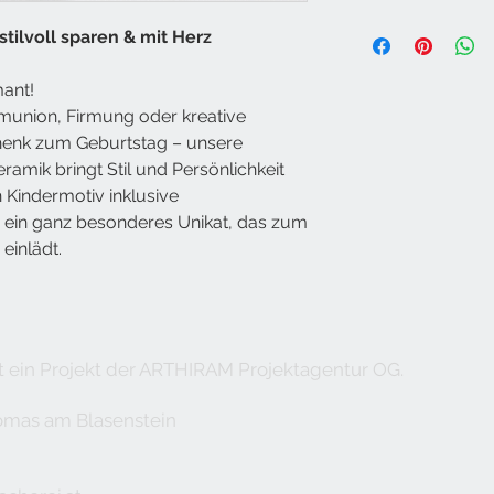
besondere Anlä
zurückgesendet we
Tanzende Ballerina
👶
Dein Design 
stilvoll sparen & mit Herz
Individuell angefe
Zauberstab vor p
kindgerechte M
Umtausch ausges
Glitzereffekten.
Namenszug.
ant!
Unfreie Sendung
🎁
Kreativ sche
munion, Firmung oder kreative
Geldgeschenk – 
henk zum Geburtstag – unsere
⚪
Klassisch sc
mik bringt Stil und Persönlichkeit
in glänzendem 
n Kindermotiv inklusive
📏
Maße
: Höhe 
ein ganz besonderes Unikat, das zum
einlädt.
Doppelt schön: Da
Vorder- als auch 
Spardose zu sehe
Anblick von beiden
ein Projekt
der ARTHIRAM Projektagentur OG.
homas am Blasenstein