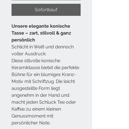
Sofortkauf
Unsere elegante
konische
Tasse
– zart, stilvoll & ganz
persönlich
Schlicht in Weiß und dennoch
voller Ausdruck:
Diese stilvolle konische
Keramiktasse bietet die perfekte
B
ü
hne f
ü
r ein blumiges Kranz-
Motiv mit Schriftzug. Die leicht
ausgestellte Form liegt
angenehm in der Hand und
macht jeden Schluck Tee oder
Kaffee zu einem kleinen
Genussmoment mit
pers
ö
nlicher Note.