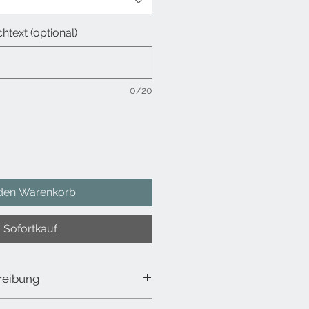
htext (optional)
0/20
 den Warenkorb
Sofortkauf
reibung
en Kissenbezug so