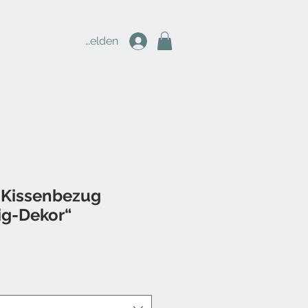
Anmelden
r Kissenbezug
ig-Dekor“