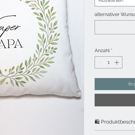
Auswählen
alternativer Wunsc
Anzahl
*
In
🛍️ Produktbesch
Das macht unser