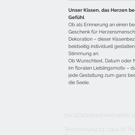
Unser
Kissen
, das Herzen be
Gefühl
Ob als Erinnerung an einen b
Geschenk für Herzensmenschen
Dekoration – dieser Kissenbez
beidseitig individuell gestal
Stimmung an.
Ob Wunschtext, Datum oder
im floralen Lieblingsmotiv – 
jede Gestaltung zum ganz bes
die Seele.
Die GESCHENKEMACHEREI ist 
Teichsiedlung 23 | 4364 St. T