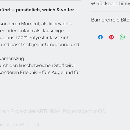
↩️ Rückgabehinw
besonders:
rührt – persönlich, weich & voller
Nicht personalisie
Barrierefreie Bil
🖨️
Beidseitig b
von 14 Tagen auf 
esonderen Moment, als liebevolles
Kreativität – e
zurückgesendet we
 oder einfach als flauschige
Runder Aquarell-B
Namen im Blum
Individuell angefe
ug aus 100 % Polyester lässt sich
goldenen Punkten
💞
Kuschelig & p
Umtausch ausges
ten und passt sich jeder Umgebung und
Oberfläche, di
Unfreie Sendung
Wohlfühlen einl
 Namenszug
🎁
Für jeden An
durch den kuschelweichen Stoff wird
Freundschafts
onderen Erlebnis – fürs Auge und für
dekorativer Hi
🎨
Hochwertige 
leicht zu pfleg
🔒
Praktisch mit 
befüllen und zu
– bleibt trotzd
ein Projekt
der ARTHIRAM Projektagentur OG.
📏
Maße & Detai
weiß, Entspric
homas am Blasenstein