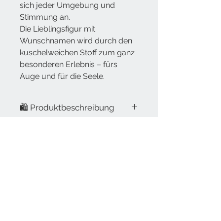
sich jeder Umgebung und
Stimmung an.
Die Lieblingsfigur mit
Wunschnamen wird durch den
kuschelweichen Stoff zum ganz
besonderen Erlebnis – fürs
Auge und für die Seele.
🛍️ Produktbeschreibung
Das macht unseren
↩️ Rückgabehinweis
Kissenbezug so besonders:
Nicht personalisierte Artikel
Barrierefreie
🖨️
Beidseitig bedruckbar
: Viel
können innerhalb von 14 Tagen
Bildbeschreibung (📝)
Platz für Kreativität – ideal für
auf eigene Kosten
das süße Kindermotiv mit
zurückgesendet werden
Junge in Polizeiuniform mit Kelle
Namenszug.
(ausreichend frankiert).
und Funkgerät vor blauem
💞
Kuschelig & persönlich
:
Individuell angefertigte Produkte
Hintergrund mit